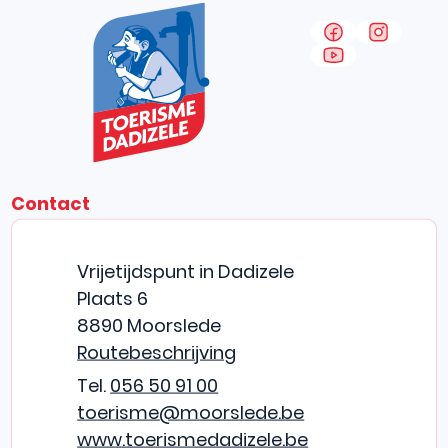
VOLG ONS 
Facebook
Instag
YouTube
Contact
CONTACT & OPENINGSUREN
TOERISME DADIZELE
Adres
Vrijetijdspunt in Dadizele
Plaats 6
,
8890
Moorslede
Routebeschrijving
056 50 91 00
E-mail
toerisme
@
moorslede.be
Website
www.toerismedadizele.be