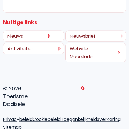
Nuttige links
Nieuws
Nieuwsbrief
Activiteiten
Website
Moorslede
L
© 2026
Toerisme
Dadizele
Privacybeleid
Cookiebeleid
Toegankelijkheidsverklaring
Sitemap