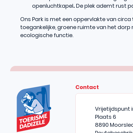
openluchtkapel
.
De plek ademt rust pa
Ons Park is met een oppervlakte van circa 9
toegankelijke, groene ruimte van het dorp 
ecologische functie.
Contact
CONTACT & OPENING
TOERISME DADIZELE
Adres
Vrijetijdspunt 
Plaats 6
,
8890
Moorsle
Routebeschrij