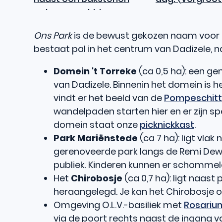
Ons Park
is de bewust gekozen naam voor e
bestaat pal in het centrum van Dadizele, na
Domein 't Torreke
(ca 0,5 ha): een ge
van Dadizele. Binnenin het domein is h
vindt er het beeld van de
Pompeschitt
wandelpaden starten hier en er zijn spe
domein staat onze
picknickkast
.
Park Mariënstede
(ca 7 ha): ligt vla
gerenoveerde park langs de Remi Dewit
publiek. Kinderen kunnen er schommel
Het
Chirobosje
(ca 0,7 ha): ligt naas
heraangelegd. Je kan het Chirobosje o
Omgeving O.L.V.-basiliek met
Rosari
via de poort rechts naast de ingang va