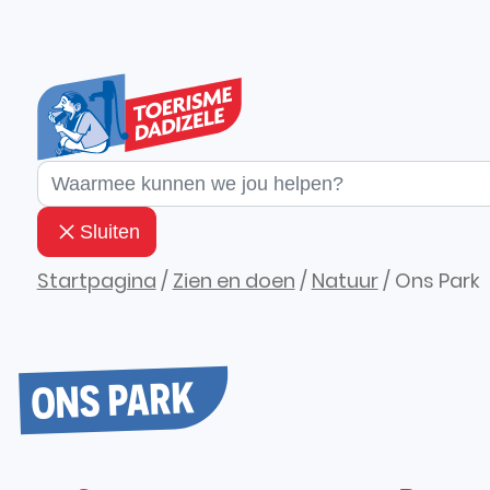
Naar inhoud
Toerisme Dadizele
Waarmee kunnen we jou helpen?
Sluiten
Startpagina
Zien en doen
Natuur
Ons Park
ONS PARK