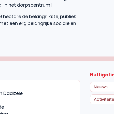
l in het dorpscentrum!
 hectare de belangrijkste, publiek
met een erg belangrijke sociale en
Nuttige li
SUREN
Nieuws
in Dadizele
Activiteit
de
ving