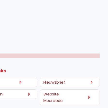
nks
Nieuwsbrief
en
Website
Moorslede