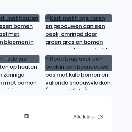
BC
BC
Westtoer
Toerisme
Leiestree
Alle foto's - 13