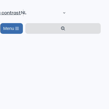
 contrast
NL
Menu
Zoeken