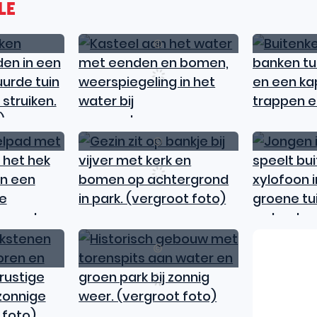
le
Capture
Capture
BC
Westtoer
Toerisme
Toerisme
Leiestreek
Leiestreek