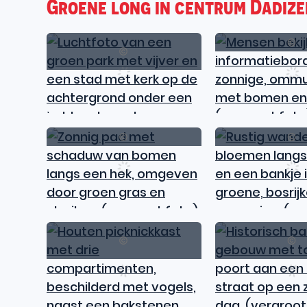
Groene long in centrum Dadize
Toerisme
Leiestreek
BC
Toerisme
Leiestreek