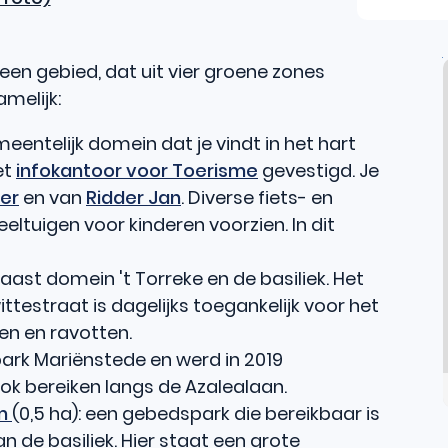
en gebied, dat uit vier groene zones
melijk:
meentelijk domein dat je vindt in het hart
et
infokantoor voor Toerisme
gevestigd. Je
er
en van
Ridder Jan
. Diverse fiets- en
eltuigen voor kinderen voorzien. In dit
k naast domein
't Torreke en de basiliek. Het
testraat is dagelijks toegankelijk voor het
en en ravotten.
t park Mariënstede en werd in 2019
ok bereiken langs de Azalealaan.
um
(0,5 ha): een gebedspark die bereikbaar is
n de basiliek. Hier staat een grote