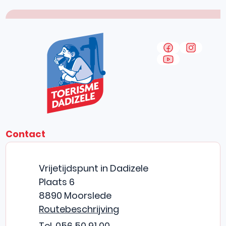
VOLG ONS 
Facebook
Instag
YouTube
Contact
CONTACT & OPENINGSUREN
TOERISME DADIZELE
Adres
Vrijetijdspunt in Dadizele
Plaats 6
,
8890
Moorslede
Routebeschrijving
056 50 91 00