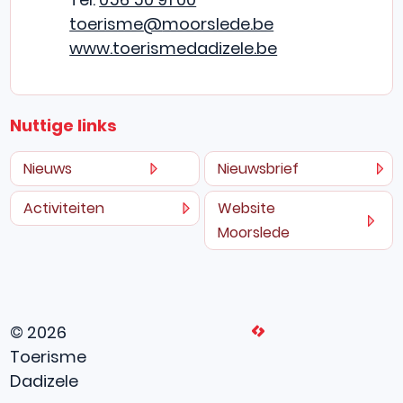
E-mail
toerisme
@
moorslede.be
Website
www.toerismedadizele.be
Nuttige links
Nieuws
Nieuwsbrief
Activiteiten
Website
Moorslede
L
© 2026
Toerisme
Dadizele